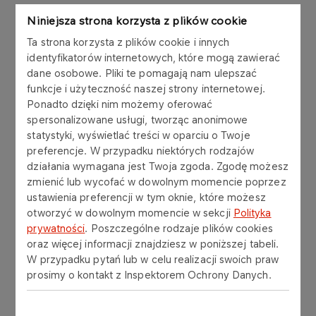
Więcej
Niniejsza strona korzysta z plików cookie
Ta strona korzysta z plików cookie i innych
identyfikatorów internetowych, które mogą zawierać
AKTUALNOŚCI
20.08.2024
dane osobowe. Pliki te pomagają nam ulepszać
Ogłoszenie postępowania
funkcje i użyteczność naszej strony internetowej.
kwalifikacyjnego na
Ponadto dzięki nim możemy oferować
stanowisko Członka Zarządu
spersonalizowane usługi, tworząc anonimowe
statystyki, wyświetlać treści w oparciu o Twoje
preferencje. W przypadku niektórych rodzajów
Więcej
działania wymagana jest Twoja zgoda. Zgodę możesz
zmienić lub wycofać w dowolnym momencie poprzez
ustawienia preferencji w tym oknie, które możesz
AKTUALNOŚCI
05.06.2024
otworzyć w dowolnym momencie w sekcji
Polityka
Ogłoszenie postępowania
prywatności
. Poszczególne rodzaje plików cookies
kwalifikacyjnego na
oraz więcej informacji znajdziesz w poniższej tabeli.
stanowisko Członka Zarządu
W przypadku pytań lub w celu realizacji swoich praw
prosimy o kontakt z Inspektorem Ochrony Danych.
Więcej