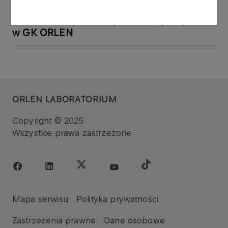
osobowych w zakresie prowadzenia
działalności społecznej i dobroczynnej
w GK ORLEN
ORLEN LABORATORIUM
Copyright © 2025
Wszystkie prawa zastrzeżone
Mapa serwisu
Polityka prywatności
Zastrzeżenia prawne
Dane osobowe