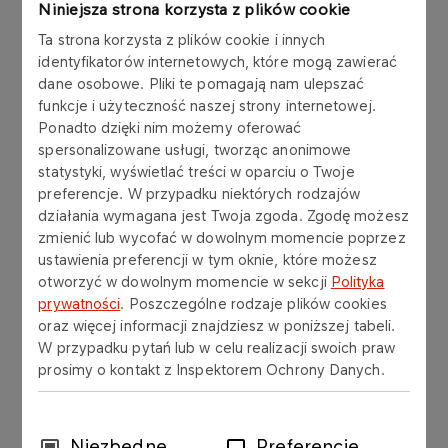
Niniejsza strona korzysta z plików cookie
swobodnego przepływu takich danych oraz
uchylenia dyrektywy 95/46/WE (ogólne
Ta strona korzysta z plików cookie i innych
rozporządzenie o ochronie danych „RODO”) oraz
identyfikatorów internetowych, które mogą zawierać
krajowe przepisy dotyczące przetwarzania
dane osobowe. Pliki te pomagają nam ulepszać
funkcje i użyteczność naszej strony internetowej.
danych osobowych.
Ponadto dzięki nim możemy oferować
spersonalizowane usługi, tworząc anonimowe
statystyki, wyświetlać treści w oparciu o Twoje
preferencje. W przypadku niektórych rodzajów
Zasady przetwarzania danych
działania wymagana jest Twoja zgoda. Zgodę możesz
osobowych w ORLEN Laboratorium
zmienić lub wycofać w dowolnym momencie poprzez
S.A.
ustawienia preferencji w tym oknie, które możesz
otworzyć w dowolnym momencie w sekcji
Polityka
prywatności
. Poszczególne rodzaje plików cookies
Informacje o przetwarzaniu danych
oraz więcej informacji znajdziesz w poniższej tabeli.
osobowych dla osób korzystających z
W przypadku pytań lub w celu realizacji swoich praw
Zakładowego Funduszu Świadczeń
prosimy o kontakt z Inspektorem Ochrony Danych.
Socjalnych oraz poręczycieli pożyczek
udzielanych z Zakładowego Funduszu
Świadczeń Socjalnych w ramach
Wybór
Niezbędne
Preferencje