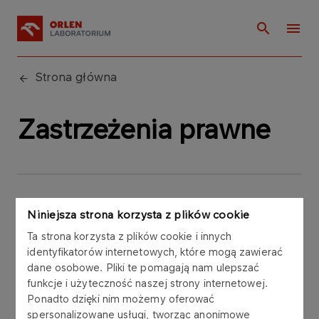
Strona główna
Zastrzeżenia prawne
Niniejsza strona korzysta z plików cookie
Wszelkie prawa do zawartości serwisu
Ta strona korzysta z plików cookie i innych
internetowego ORLEN Laboratorium są
identyfikatorów internetowych, które mogą zawierać
zastrzeżone.
dane osobowe. Pliki te pomagają nam ulepszać
funkcje i użyteczność naszej strony internetowej.
Użytkownik ma prawo do pobierania oraz
Ponadto dzięki nim możemy oferować
drukowania zawartości serwisu internetowego
spersonalizowane usługi, tworząc anonimowe