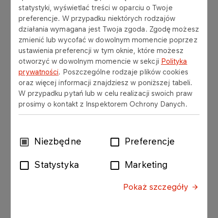
www.laboratorium.orlen.pl, pod warunkiem
statystyki, wyświetlać treści w oparciu o Twoje
nienaruszania praw autorskich oraz praw z
preferencje. W przypadku niektórych rodzajów
rejestracji znaków towarowych prezentowanych w
działania wymagana jest Twoja zgoda. Zgodę możesz
zmienić lub wycofać w dowolnym momencie poprzez
niniejszym serwisie.
ustawienia preferencji w tym oknie, które możesz
otworzyć w dowolnym momencie w sekcji
Polityka
Żadna część serwisu nie może być w celach
prywatności
. Poszczególne rodzaje plików cookies
komercyjnych kopiowana w całości lub części,
oraz więcej informacji znajdziesz w poniższej tabeli.
transmitowana elektronicznie lub w inny sposób,
W przypadku pytań lub w celu realizacji swoich praw
modyfikowana, linkowana lub wykorzystana bez
prosimy o kontakt z Inspektorem Ochrony Danych.
uprzedniej pisemnej zgody ORLEN Laboratorium.
ORLEN Laboratorium na bieżąco aktualizuje
Wybór
Niezbędne
Preferencje
informacje zawarte w serwisie, jednak nie ponosi
zgody
żadnej odpowiedzialności za dokładność,
Statystyka
Marketing
aktualność oraz kompletność informacji
przedstawionych na stronach serwisu.
Pokaż szczegóły
Jednocześnie ORLEN Laboratorium zastrzega
sobie prawo do wprowadzania zmian w części lub
całości serwisu bez uprzedzenia. Ryzyko