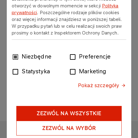
Vademecum
otworzyć w dowolnym momencie w sekcji
Polityka
prywatności
. Poszczególne rodzaje plików cookies
oraz więcej informacji znajdziesz w poniższej tabeli.
W przypadku pytań lub w celu realizacji swoich praw
Badany parametr
prosimy o kontakt z Inspektorem Ochrony Danych.
Oznaczanie zawartości fosforu metodą spektrometrii
Wybór
Niezbędne
Preferencje
zgody
Statystyka
Marketing
​Oznaczanie zawartości metali gr I i II Ca, K, Mg i 
Pokaż szczegóły
ZEZWÓL NA WSZYSTKIE
ZEZWÓL NA WYBÓR
ORLEN LABORATORIUM