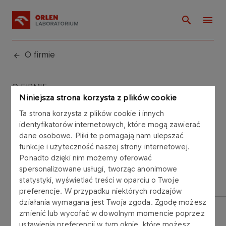
O firmie
O FIRMIE
Niniejsza strona korzysta z plików cookie
Vademecum
Ta strona korzysta z plików cookie i innych
identyfikatorów internetowych, które mogą zawierać
dane osobowe. Pliki te pomagają nam ulepszać
funkcje i użyteczność naszej strony internetowej.
Ponadto dzięki nim możemy oferować
spersonalizowane usługi, tworząc anonimowe
statystyki, wyświetlać treści w oparciu o Twoje
BENZYNY
OLEJE NAPĘDOWE
LPG
preferencje. W przypadku niektórych rodzajów
działania wymagana jest Twoja zgoda. Zgodę możesz
zmienić lub wycofać w dowolnym momencie poprzez
ustawienia preferencji w tym oknie, które możesz