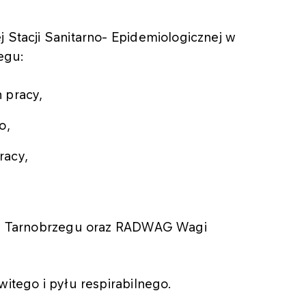
Stacji Sanitarno- Epidemiologicznej w
egu:
 pracy,
o,
racy,
.
 w Tarnobrzegu oraz RADWAG Wagi
itego i pyłu respirabilnego.