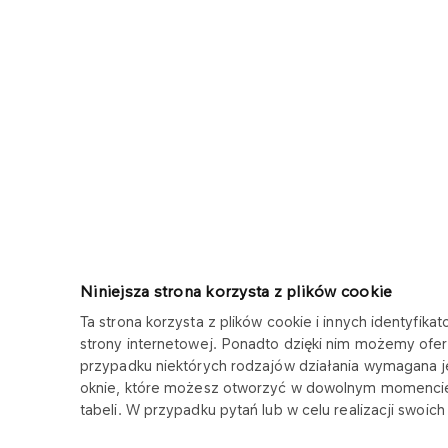
Niniejsza strona korzysta z plików cookie
Ta strona korzysta z plików cookie i innych identyfi
strony internetowej. Ponadto dzięki nim możemy ofer
przypadku niektórych rodzajów działania wymagana 
ORLEN LABORATORIUM
oknie, które możesz otworzyć w dowolnym momencie
tabeli. W przypadku pytań lub w celu realizacji swoi
Copyright © 2025
Wszystkie prawa zastrzeżone