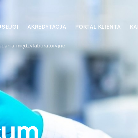
USŁUGI
AKREDYTACJA
PORTAL KLIENTA
KA
adania międzylaboratoryjne
cum