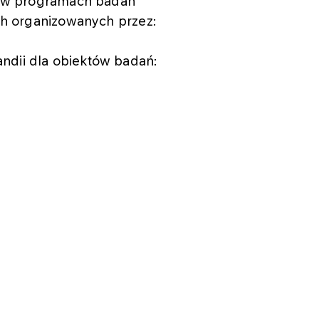
ą w programach badań
ch organizowanych przez:
olandii dla obiektów badań: