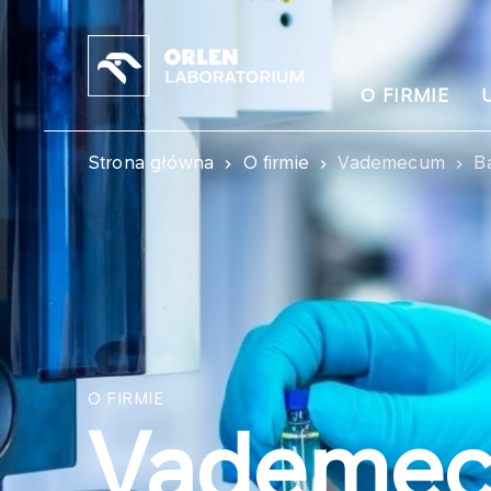
O FIRMIE
Strona główna
O firmie
Vademecum
B
O FIRMIE
Vademe