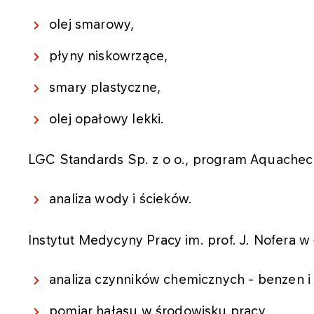
olej smarowy,
płyny niskowrzące,
smary plastyczne,
olej opałowy lekki.
LGC Standards Sp. z o o., program Aquachec
analiza wody i ścieków.
Instytut Medycyny Pracy im. prof. J. Nofera w 
analiza czynników chemicznych - benzen i 
pomiar hałasu w środowisku pracy.