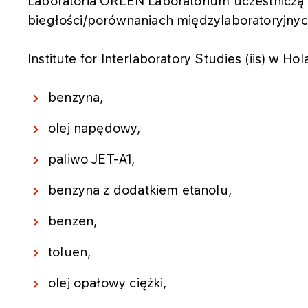
Laboratoria ORLEN Laboratorium uczestnicz
biegłości/porównaniach międzylaboratoryjny
Institute for Interlaboratory Studies (iis) w H
benzyna,
olej napędowy,
paliwo JET-A1,
benzyna z dodatkiem etanolu,
benzen,
toluen,
olej opałowy ciężki,