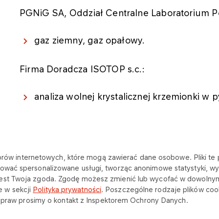
PGNiG SA, Oddział Centralne Laboratorium
gaz ziemny, gaz opałowy.
Firma Doradcza ISOTOP s.c.:
analiza wolnej krystalicznej krzemionki w 
katorów internetowych, które mogą zawierać dane osobowe. Pliki t
ować spersonalizowane usługi, tworząc anonimowe statystyki, wyś
jest Twoja zgoda. Zgodę możesz zmienić lub wycofać w dowolny
NA SKRÓTY
 w sekcji
Polityka prywatności
. Poszczególne rodzaje plików cook
ch praw prosimy o kontakt z Inspektorem Ochrony Danych.
Dokumenty
Kontakt