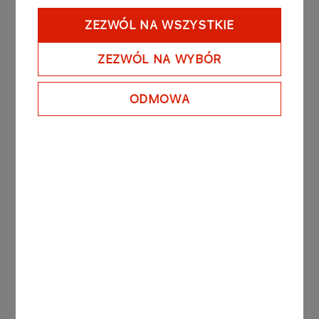
Ponad 4000 analiz wodoru
ZEZWÓL NA WSZYSTKIE
jakości automotive w ORLEN
Laboratorium
ZEZWÓL NA WYBÓR
Więcej
ODMOWA
AKTUALNOŚCI
02.03.2026
Róbmy start, który coś
znaczy. Rekrutacja do
programu stażowego
Więcej
AKTUALNOŚCI
02.03.2026
Pierwszy samochód
elektryczny w Dziale