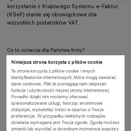
korzystanie z Krajowego Systemu e-Faktur
(KSeF) stanie się obowiązkowe dla
wszystkich podatników VAT.
Co to oznacza dla Państwa firmy?
Niniejsza strona korzysta z plików cookie
Faktury za usługi ORLEN Laboratorium S.A.
Ta strona korzysta z plików cookie i innych
będą wystawiane wyłącznie w KSeF.
identyfikatorów internetowych, które mogą zawierać
Oryginalna faktura będzie możliwa do
dane osobowe. Pliki te pomagają nam ulepszać
pobrania wyłącznie z systemu KSeF.
funkcje i użyteczność naszej strony internetowej.
Ponadto dzięki nim możemy oferować
Nie będziemy wysyłać papierowych ani
spersonalizowane usługi, tworząc anonimowe
elektronicznych oryginałów faktur ani ich
statystyki, wyświetlać treści w oparciu o Twoje
wizualizacji w formacie PDF.
preferencje. W przypadku niektórych rodzajów
działania wymagana jest Twoja zgoda. Zgodę możesz
zmienić lub wycofać w dowolnym momencie poprzez
Wyjątki