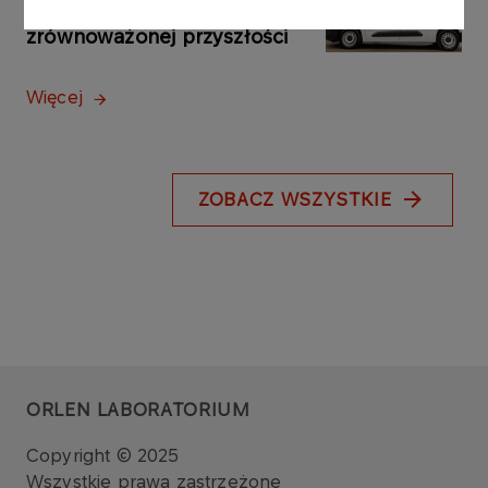
Logistyki – krok w stronę
zrównoważonej przyszłości
Więcej
ZOBACZ WSZYSTKIE
ORLEN LABORATORIUM
Copyright © 2025
Wszystkie prawa zastrzeżone