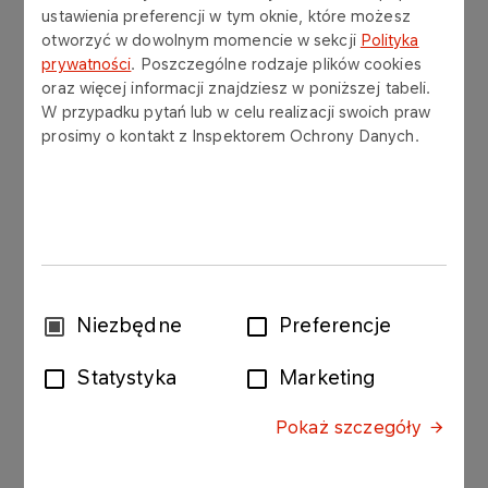
ustawienia preferencji w tym oknie, które możesz
otworzyć w dowolnym momencie w sekcji
Polityka
Klienci zagraniczni i indywidualni - którzy nie
prywatności
. Poszczególne rodzaje plików cookies
podlegają obowiązkowi pobierania
oraz więcej informacji znajdziesz w poniższej tabeli.
dokumentów z KSEF – będą otrzymywać
W przypadku pytań lub w celu realizacji swoich praw
wizualizację danych (PDF) przesłanych do
prosimy o kontakt z Inspektorem Ochrony Danych.
KSeF , zgodnie z przepisami Ministerstwa
Finansów w zakresie Krajowego System e-
Faktur (KSeF) i indywidualnymi uzgodnieniami.
Wybór
Niezbędne
Preferencje
zgody
Inne aktualności
Statystyka
Marketing
Pokaż szczegóły
07.05.2026