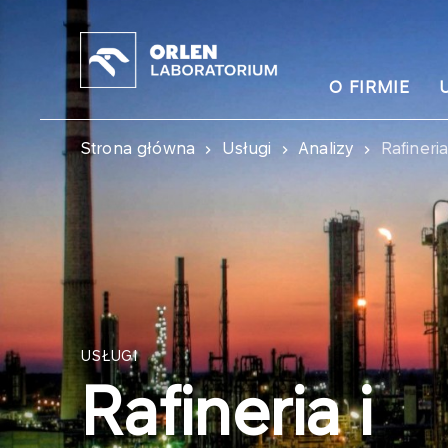
O FIRMIE
Strona główna
Usługi
Analizy
Rafineri
USŁUGI
Rafineria i