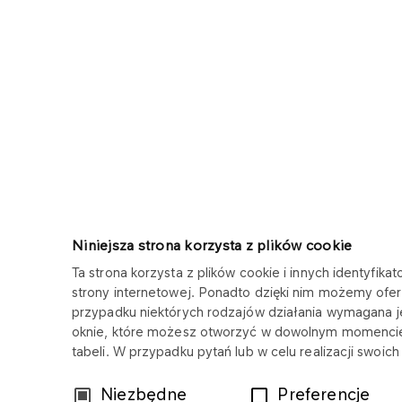
Niniejsza strona korzysta z plików cookie
Ta strona korzysta z plików cookie i innych identyfi
strony internetowej. Ponadto dzięki nim możemy ofer
przypadku niektórych rodzajów działania wymagana 
ORLEN LABORATORIUM
oknie, które możesz otworzyć w dowolnym momencie
tabeli. W przypadku pytań lub w celu realizacji swoi
Copyright © 2025
Wszystkie prawa zastrzeżone
Wybór
Niezbędne
Preferencje