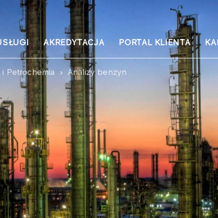
USŁUGI
AKREDYTACJA
PORTAL KLIENTA
KA
a i Petrochemia
Analizy benzyn