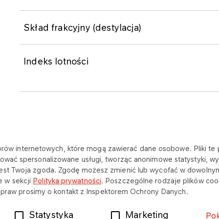
Skład frakcyjny (destylacja)
Indeks lotności
katorów internetowych, które mogą zawierać dane osobowe. Pliki t
ować spersonalizowane usługi, tworząc anonimowe statystyki, wyś
jest Twoja zgoda. Zgodę możesz zmienić lub wycofać w dowolny
NA SKRÓTY
 w sekcji
Polityka prywatności
. Poszczególne rodzaje plików cook
ch praw prosimy o kontakt z Inspektorem Ochrony Danych.
Dokumenty
Kontakt
Statystyka
Marketing
Po