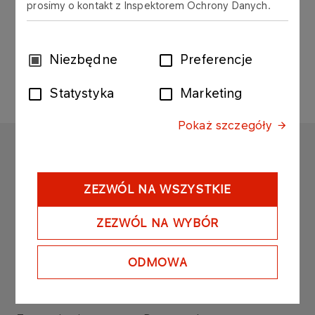
prosimy o kontakt z Inspektorem Ochrony Danych.
PORTAL KLIENTA
Wybór
Niezbędne
Preferencje
zgody
Statystyka
Marketing
Pokaż szczegóły
ORLEN LABORATORIUM
Copyright © 2025
ZEZWÓL NA WSZYSTKIE
Wszystkie prawa zastrzeżone
ZEZWÓL NA WYBÓR
ODMOWA
Mapa serwisu
Polityka prywatności