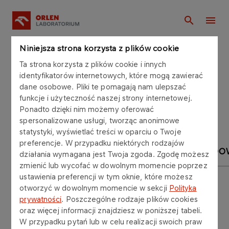
Niniejsza strona korzysta z plików cookie
Analizy
Ta strona korzysta z plików cookie i innych
identyfikatorów internetowych, które mogą zawierać
dane osobowe. Pliki te pomagają nam ulepszać
funkcje i użyteczność naszej strony internetowej.
Ponadto dzięki nim możemy oferować
spersonalizowane usługi, tworząc anonimowe
statystyki, wyświetlać treści w oparciu o Twoje
preferencje. W przypadku niektórych rodzajów
ANALIZY BENZYN
ANALIZY OLEJU NAPĘD
działania wymagana jest Twoja zgoda. Zgodę możesz
zmienić lub wycofać w dowolnym momencie poprzez
ustawienia preferencji w tym oknie, które możesz
otworzyć w dowolnym momencie w sekcji
Polityka
prywatności
. Poszczególne rodzaje plików cookies
Jakość paliw
oraz więcej informacji znajdziesz w poniższej tabeli.
W przypadku pytań lub w celu realizacji swoich praw