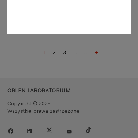
Zapraszamy na praktyki
studenckie
Więcej
1
2
3
...
5
ORLEN LABORATORIUM
Copyright © 2025
Wszystkie prawa zastrzeżone