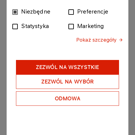
Więcej
Wybór
Niezbędne
Preferencje
zgody
Statystyka
Marketing
AKTUALNOŚCI
02.02.2026
Oferta sprzedaży instalacji
Pokaż szczegóły
wysokociśnieniowej
Więcej
ZEZWÓL NA WSZYSTKIE
AKTUALNOŚCI
27.01.2026
ZEZWÓL NA WYBÓR
Krajowy System e-Faktur
(KSeF)
ODMOWA
Więcej
AKTUALNOŚCI
22.01.2026