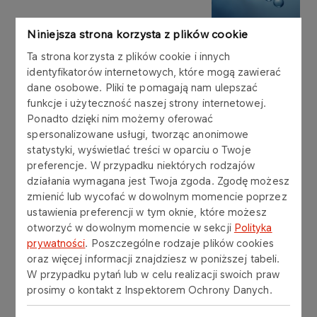
Więcej
Niniejsza strona korzysta z plików cookie
Ta strona korzysta z plików cookie i innych
identyfikatorów internetowych, które mogą zawierać
AKTUALNOŚCI
02.03.2026
dane osobowe. Pliki te pomagają nam ulepszać
Róbmy start, który coś
funkcje i użyteczność naszej strony internetowej.
znaczy. Rekrutacja do
Ponadto dzięki nim możemy oferować
programu stażowego
spersonalizowane usługi, tworząc anonimowe
statystyki, wyświetlać treści w oparciu o Twoje
preferencje. W przypadku niektórych rodzajów
Więcej
działania wymagana jest Twoja zgoda. Zgodę możesz
zmienić lub wycofać w dowolnym momencie poprzez
ustawienia preferencji w tym oknie, które możesz
AKTUALNOŚCI
02.03.2026
otworzyć w dowolnym momencie w sekcji
Polityka
Pierwszy samochód
prywatności
. Poszczególne rodzaje plików cookies
elektryczny w Dziale
oraz więcej informacji znajdziesz w poniższej tabeli.
Logistyki – krok w stronę
W przypadku pytań lub w celu realizacji swoich praw
zrównoważonej przyszłości
prosimy o kontakt z Inspektorem Ochrony Danych.